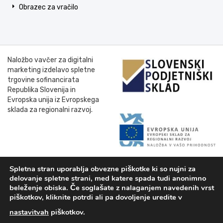
Obrazec za vračilo
Naložbo vavčer za digitalni
marketing izdelavo spletne
trgovine sofinancirata
Republika Slovenija in
Evropska unija iz Evropskega
sklada za regionalni razvoj.
Spletna stran uporablja obvezne piškotke ki so nujni za
delovanje spletne strani, med katere spada tudi anonimno
beleženje obiska. Če soglašate z nalaganjem navedenih vrst
piškotkov, kliknite potrdi ali pa dovoljenje uredite v
nastavitvah
piškotkov.
© 2025. vrtni-stroji.si |
Piškotki
|