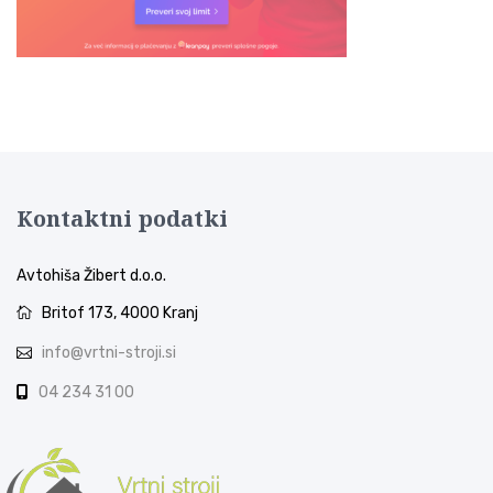
Kontaktni podatki
Avtohiša Žibert d.o.o.
Britof 173, 4000 Kranj
info@vrtni-stroji.si
04 234 31 00