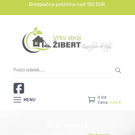
Brezplačna poštnina nad 150 EUR.
0
izd.
MENU
Cena:
0,00
€
Pretvornik
Domov
EGO Power+
Pretvornik