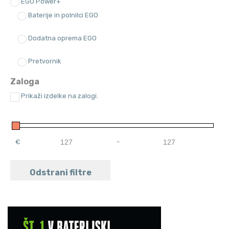
EGO Power+
Baterije in polnilci EGO
Dodatna oprema EGO
Pretvornik
Zaloga
Prikaži izdelke na zalogi.
€
-
Minimum Price
Maximum Price
Odstrani filtre