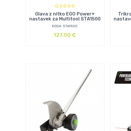
Glava z nitko EGO Power+
Trikr
nastavek za Multitool STA1500
nastav
KODA: STA1500
127,00
€