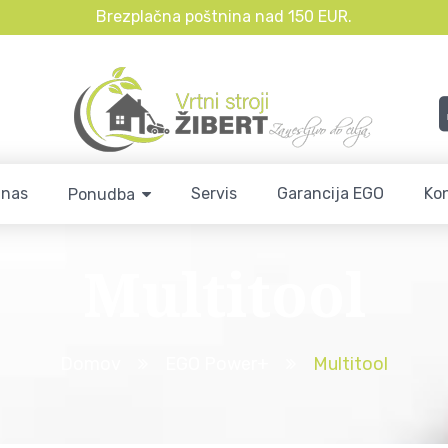
Brezplačna poštnina nad 150 EUR.
 nas
Servis
Garancija EGO
Ko
Ponudba
Multitool
Domov
EGO Power+
Multitool