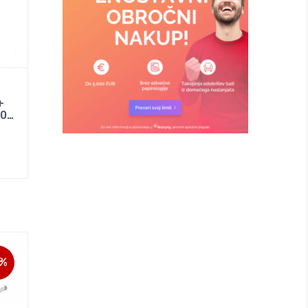
+
nastavek za Multitool HTA2000
7%