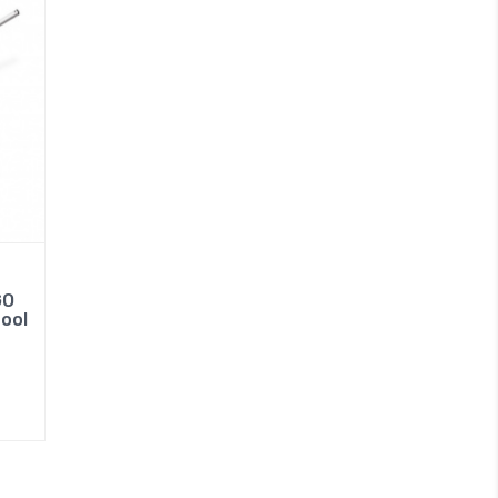
GO
ool