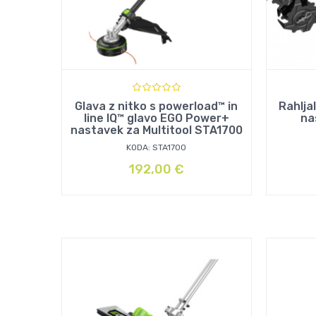
Glava z nitko s powerload™ in
Rahlja
line IQ™ glavo EGO Power+
na
nastavek za Multitool STA1700
KODA: STA1700
192,00
€