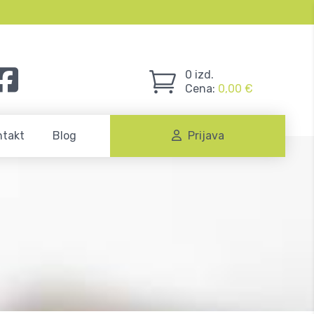
0
izd.
Cena:
0,00
€
ntakt
Blog
Prijava