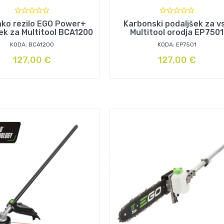
ako rezilo EGO Power+
Karbonski podaljšek za v
ek za Multitool BCA1200
Multitool orodja EP7501
KODA: BCA1200
KODA: EP7501
127,00
€
127,00
€