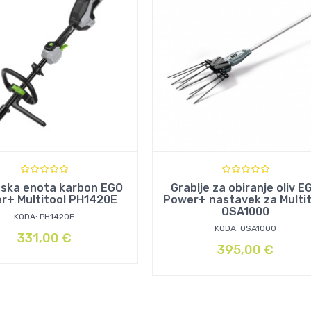
ska enota karbon EGO
Grablje za obiranje oliv E
r+ Multitool PH1420E
Power+ nastavek za Multit
OSA1000
KODA: PH1420E
KODA: OSA1000
331,00
€
395,00
€