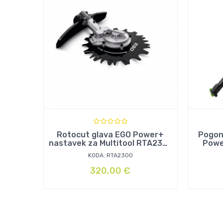
Rotocut glava EGO Power+
Pogon
nastavek za Multitool RTA2300
Powe
KODA: RTA2300
320,00
€