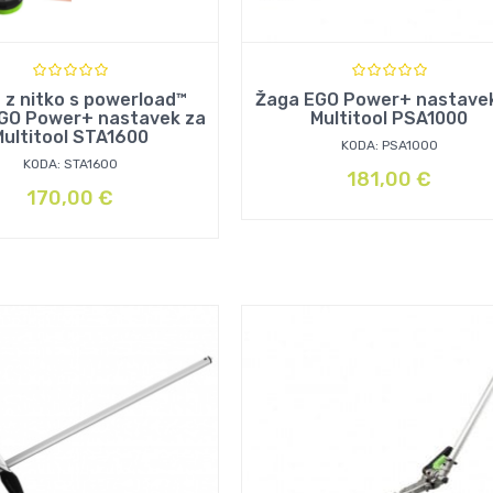
 z nitko s powerload™
Žaga EGO Power+ nastave
EGO Power+ nastavek za
Multitool PSA1000
Multitool STA1600
KODA: PSA1000
KODA: STA1600
181,00
€
170,00
€