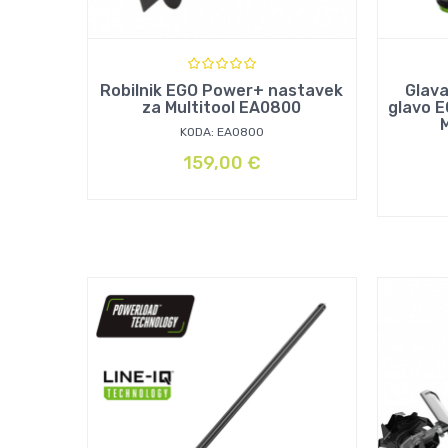
Robilnik EGO Power+ nastavek
Glava
za Multitool EA0800
glavo 
KODA: EA0800
159,00
€