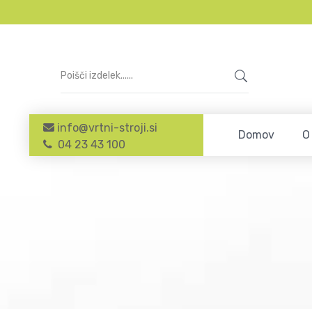
info@vrtni-stroji.si
Domov
O
04 23 43 100