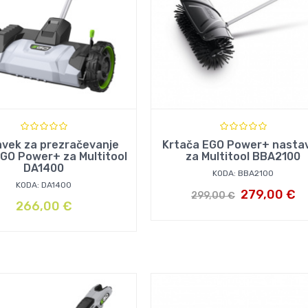
vek za prezračevanje
Krtača EGO Power+ nasta
EGO Power+ za Multitool
za Multitool BBA2100
DA1400
KODA: BBA2100
KODA: DA1400
279,00
€
299,00
€
266,00
€
Izvirna
Trenutna
cena
cena
je
je:
bila:
279,00 €.
299,00 €.