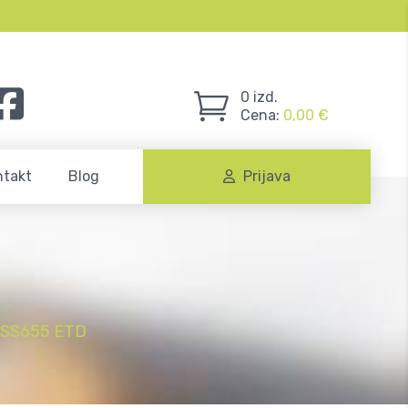
0
izd.
Cena:
0,00
€
ntakt
Blog
Prijava
HSS655 ETD