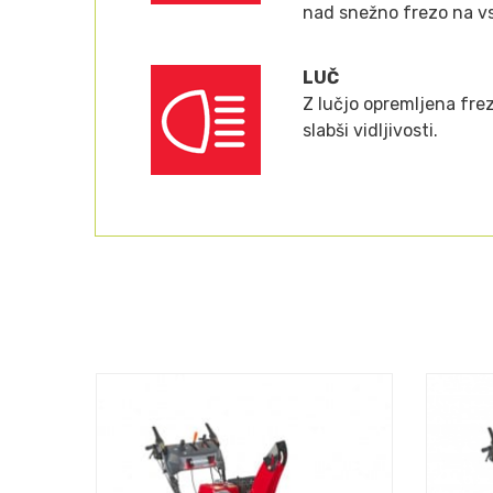
nad snežno frezo na v
LUČ
Z lučjo opremljena fre
slabši vidljivosti.