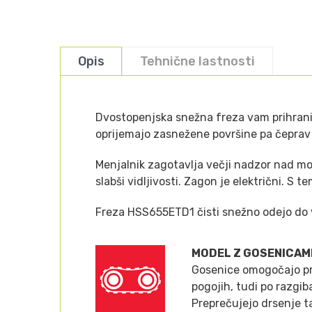
Opis
Tehnične lastnosti
Dvostopenjska snežna freza vam prihrani v
oprijemajo zasnežene površine pa čeprav 
Menjalnik zagotavlja večji nadzor nad moč
slabši vidljivosti. Zagon je električni. S te
Freza HSS655ETD1 čisti snežno odejo do v
MODEL Z GOSENICAM
Gosenice omogočajo pr
pogojih, tudi po razgib
Preprečujejo drsenje t