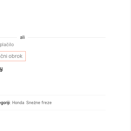
ali
plačilo
čni obrok
goriji:
Honda
Snežne freze