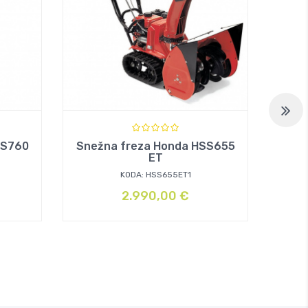
SS760
Snežna freza Honda HSS655
Sne
ET
KODA: HSS655ET1
2.990,00
€
Izvir
Tren
cena
cena
je
je:
bila:
999,
1.249