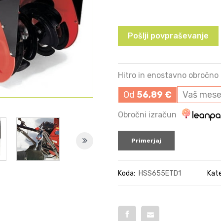
Pošlji povpraševanje
Hitro in enostavno obročno 
Od
56,89
€
Vaš mese
Obročni izračun
Primerjaj
Koda:
HSS655ETD1
Kate