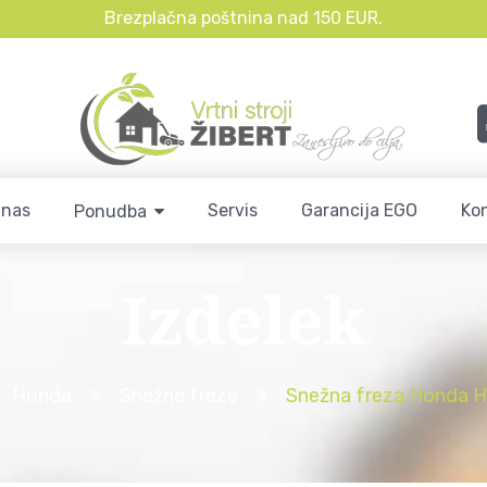
Brezplačna poštnina nad 150 EUR.
 nas
Servis
Garancija EGO
Ko
Ponudba
Izdelek
Honda
Snežne freze
Snežna freza Honda 