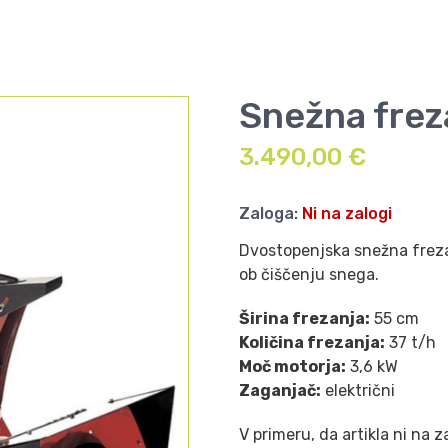
Snežna fre
3.490,00
€
Zaloga:
Ni na zalogi
Dvostopenjska snežna freza 
ob čiščenju snega.
Širina frezanja:
55 cm
Količina frezanja:
37 t/h
Moč motorja:
3,6 kW
Zaganjač:
električni
V primeru, da artikla ni na 