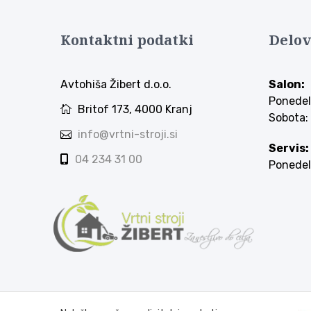
Kontaktni podatki
Delov
Avtohiša Žibert d.o.o.
Salon:
Ponedel
Britof 173, 4000 Kranj
Sobota:
info@vrtni-stroji.si
Servis:
04 234 31 00
Ponedel