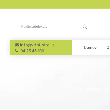
info@vrtni-stroji.si
Domov
O
04 23 43 100
Domov