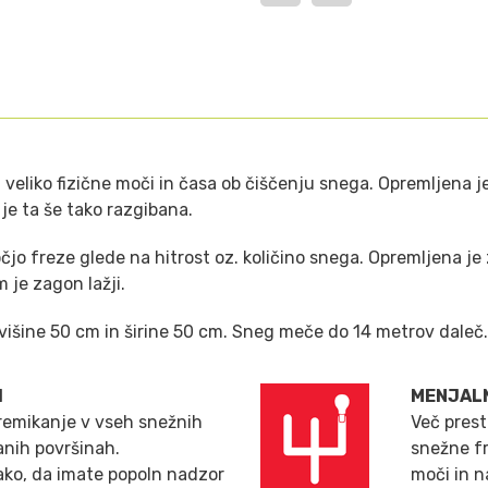
eliko fizične moči in časa ob čiščenju snega. Opremljena je
je ta še tako razgibana.
jo freze glede na hitrost oz. količino snega. Opremljena je 
m je zagon lažji.
išine 50 cm in širine 50 cm. Sneg meče do 14 metrov daleč.
I
MENJAL
emikanje v vseh snežnih
Več pres
anih površinah.
snežne fr
ako, da imate popoln nadzor
moči in n