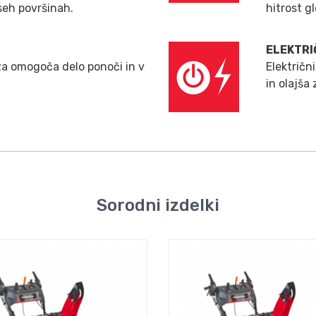
seh površinah.
hitrost g
ELEKTRI
za omogoča delo ponoči in v
Električ
in olajša
Sorodni izdelki